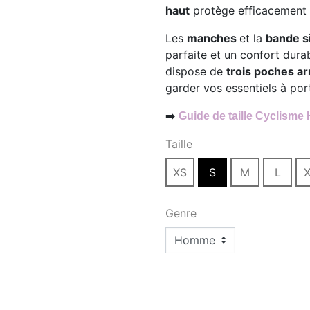
haut
protège efficacement 
Les
manches
et la
bande s
parfaite et un confort durab
dispose de
trois poches ar
garder vos essentiels à por
➡️
Guide de taille Cyclism
Taille
XS
S
M
L
X
Genre