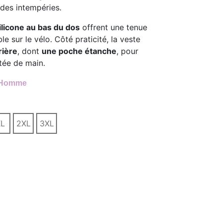
des intempéries.
ilicone au bas du dos
offrent une tenue
le sur le vélo. Côté praticité, la veste
rière
, dont
une poche étanche
, pour
tée de main.
e Homme
L
2XL
3XL