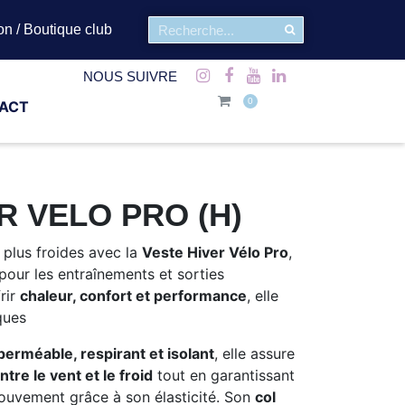
on / Boutique club
NOUS SUIVRE
ACT
R VELO PRO (H)
s plus froides avec la
Veste Hiver Vélo Pro
,
 pour les entraînements et sorties
rir
chaleur, confort et performance
, elle
iques
perméable, respirant et isolant
, elle assure
tre le vent et le froid
tout en garantissant
mouvement grâce à son élasticité. Son
col