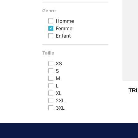
Genre
Homme
Femme
Enfant
Taille
XS
S
M
L
TR
XL
2XL
3XL