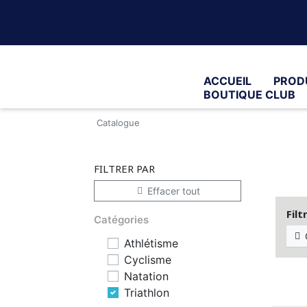
ACCUEIL
PROD
BOUTIQUE CLUB
Catalogue
FILTRER PAR
Effacer tout

Filt
Catégories

Athlétisme
Cyclisme
Natation
Triathlon