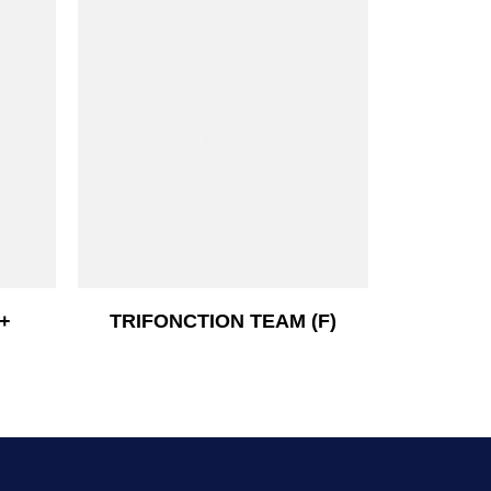
Aperçu rapide

+
TRIFONCTION TEAM (F)